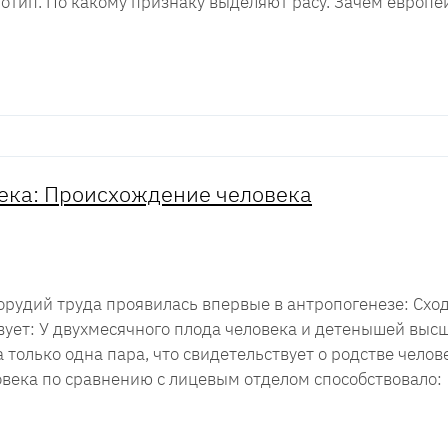
нотип. По какому признаку выделяют расу. Зачем европе
ека: Происхождение человека
орудий труда проявилась впервые в антропогенезе: Сход
ует: У двухмесячного плода человека и детенышей выс
ка только одна пара, что свидетельствует о родстве чело
овека по сравнению с лицевым отделом способствовало: