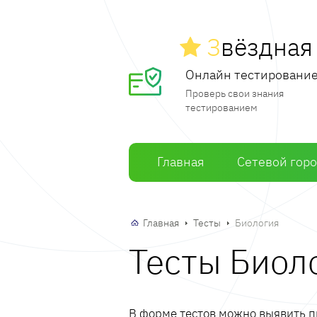
З
вёздна
Онлайн тестировани
Проверь свои знания
тестированием
Главная
Сетевой гор
Главная
Тесты
Биология
Тесты Биоло
В форме тестов можно выявить пр