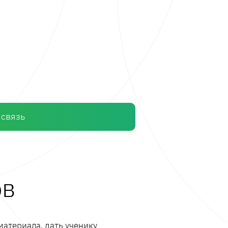
 связь
ов
материала, дать ученику