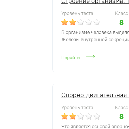
Строение организма: Т
Уровень теста
Класс
8
В организме человека выделя
Железы внутренней секреции 
Перейти
Опорно-двигательная 
Уровень теста
Класс
8
Что является основой опорно