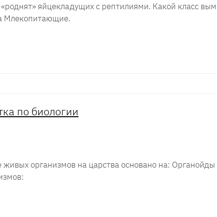
и «роднят» яйцекладущих с рептилиями. Какой класс в
а Млекопитающие.
тка по биологии
 живых организмов на царства основано на: Органойды 
измов: