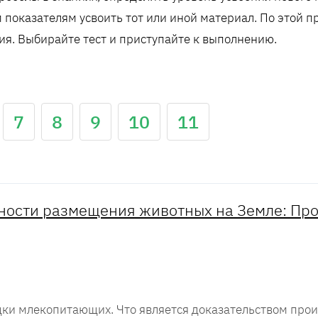
показателям усвоить тот или иной материал. По этой п
ия. Выбирайте тест и приступайте к выполнению.
7
8
9
10
11
рности размещения животных на Земле: Пр
дки млекопитающих. Что является доказательством пр