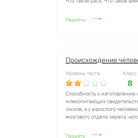
Что такое раса. Что такое фе
Перейти
Происхождение челов
Уровень теста
Класс
8
Способность к изготовлению 
млекопитающих свидетельств
сосков, а у взрослого челове
мозгового отдела черепа чел
Перейти