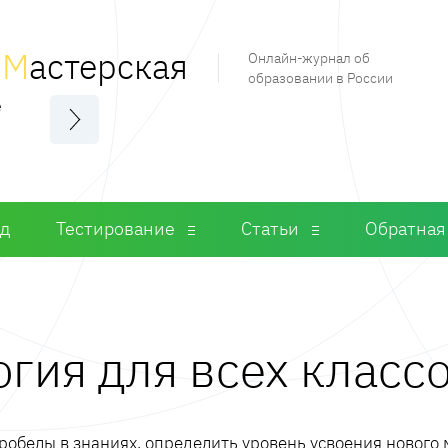
я
М
астерская
Онлайн-журнал об
образовании в России
е
од
Тестирование
Статьи
Обратная
гия для всех класс
обелы в знаниях, определить уровень усвоения нового 