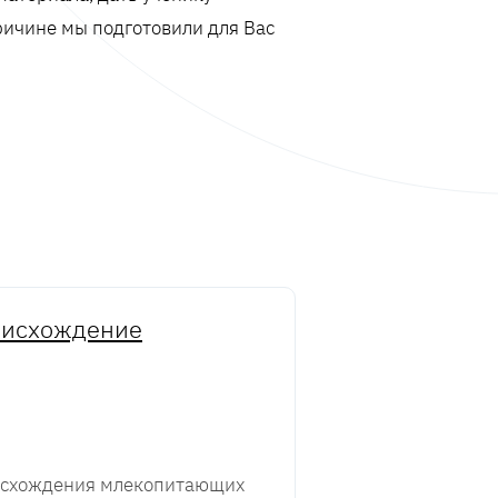
ричине мы подготовили для Вас
оисхождение
оисхождения млекопитающих