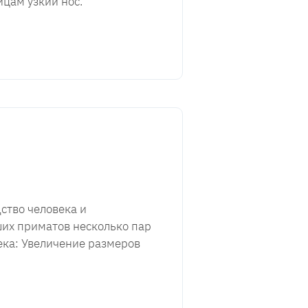
йцам узкий нос.
ство человека и
ших приматов несколько пар
века: Увеличение размеров