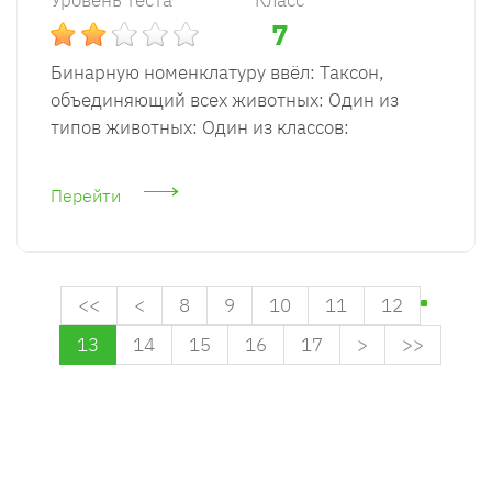
Уровень теста
Класс
7
Бинарную номенклатуру ввёл: Таксон,
объединяющий всех животных: Один из
типов животных: Один из классов:
Перейти
<<
<
8
9
10
11
12
13
14
15
16
17
>
>>