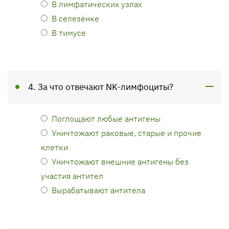
В лимфатических узлах
В селезёнке
В тимусе
4. За что отвечают NK-лимфоциты?
Поглощают любые антигены
Уничтожают раковые, старые и прочие
клетки
Уничтожают внешние антигены без
участия антител
Вырабатывают антитела