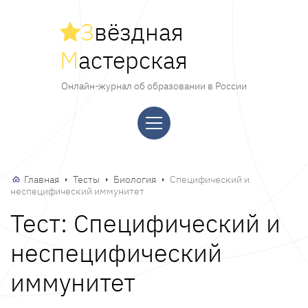
З
вёздная
М
астерская
Онлайн-журнал об образовании в России
Главная
Тесты
Биология
Специфический и
неспецифический иммунитет
Тест: Специфический и
неспецифический
иммунитет