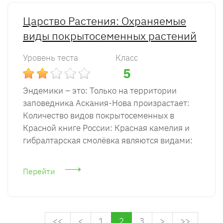
Царство Растения: Охраняемые
виды покрытосеменных растений
Уровень теста
Класс
5
Эндемики – это: Только на территории
заповедника Аскания-Нова произрастает:
Количество видов покрытосеменных в
Красной книге России: Красная камелия и
гибралтарская смолёвка являются видами:
Перейти
<<
<
1
2
3
>
>>