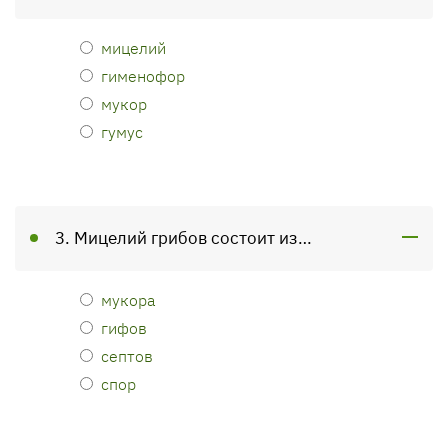
мицелий
гименофор
мукор
гумус
3. Мицелий грибов состоит из…
мукора
гифов
септов
спор