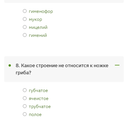
гименофор
мукор
мицелий
гимений
8. Какое строение не относится к ножке
гриба?
губчатое
ячеистое
трубчатое
полое