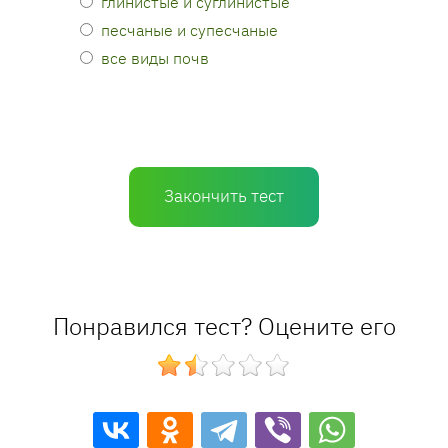
глинистые и суглинистые
песчаные и супесчаные
все виды почв
Закончить тест
Понравился тест? Оцените его