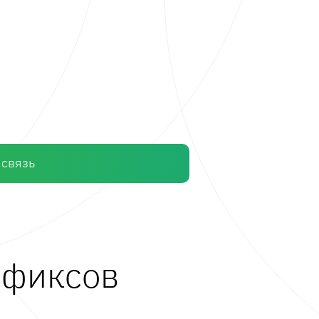
 связь
ффиксов