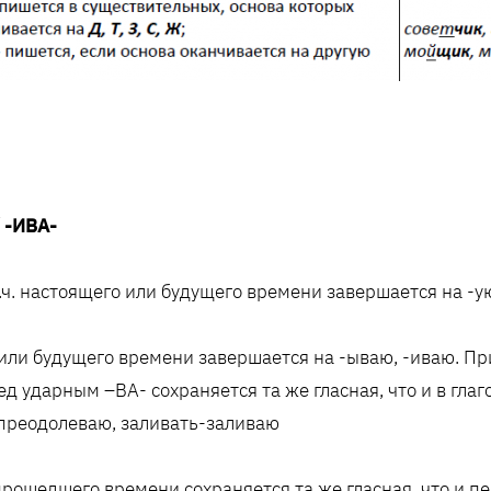
/ -ИВА-
д.ч. настоящего или будущего времени завершается на -
о или будущего времени завершается на -ываю, -иваю. П
д ударным –ВА- сохраняется та же гласная, что и в глаго
преодолеваю, заливать-заливаю
прошедшего времени сохраняется та же гласная, что и п