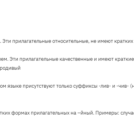
. Эти прилагательные относительные, не имеют кратки
ием. Эти прилагательные качественные и имеют кратки
юродивый
ом языке присутствуют только суффиксы -лив- и -чив- (н
атких формах прилагательных на –йный. Примеры: случа