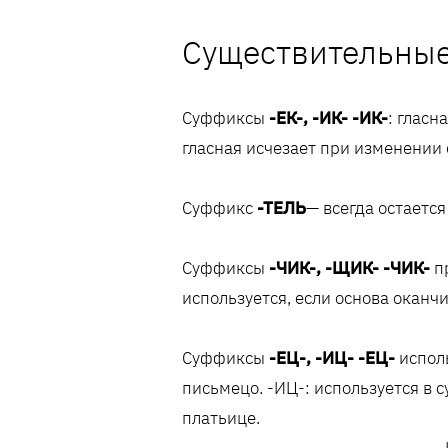
Существительны
Суффиксы
-ЕК-, -ИК- -ИК-
: гласн
гласная исчезает при изменении 
Суффикс
-ТЕЛЬ
— всегда остаетс
Суффиксы
-ЧИК-, -ЩИК- -ЧИК-
пр
используется, если основа оканч
Суффиксы
-ЕЦ-, -ИЦ- -ЕЦ-
исполь
письмецо. -ИЦ-: используется в 
платьице.