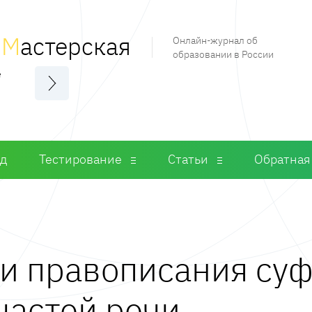
я
М
астерская
Онлайн-журнал об
образовании в России
е
од
Тестирование
Статьи
Обратная
и правописания су
частей речи