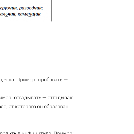
ую, -юю. Пример: пробовать —
ример: отгадывать — отгадываю
ле, от которого он образован.
еред -ть в инфинитиве. Пример: