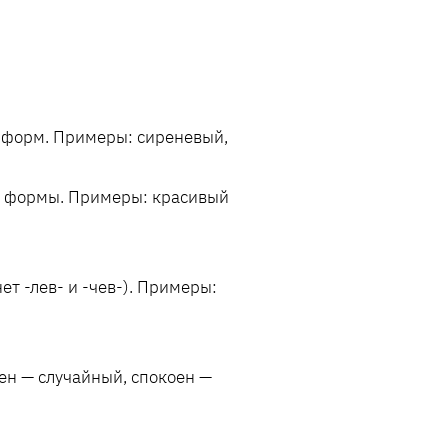
х форм. Примеры: сиреневый,
е формы. Примеры: красивый
ет -лев- и -чев-). Примеры:
ен — случайный, спокоен —