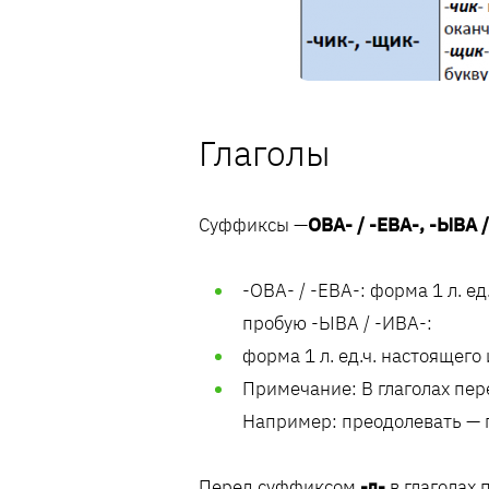
Глаголы
Cуффиксы —
ОВА- / -ЕВА-, -ЫВА 
-ОВА- / -ЕВА-: форма 1 л. е
пробую -ЫВА / -ИВА-:
форма 1 л. ед.ч. настоящег
Примечание: В глаголах пере
Например: преодолевать — 
Перед суффиксом
-л-
в глаголах 