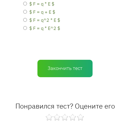
$ F = q * E $
$ F = q + E $
$ F = q^2 * E $
$ F = q * E^2 $
Закончить тест
Понравился тест? Оцените его