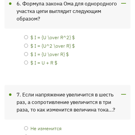
6. Формула закона Ома для однородного
участка цепи выглядит следующим
образом?
$ I = {U \over R^2} $
$ I = {U^2 \over R} $
$ I = {U \over R} $
$ I = U + R $
7. Если напряжение увеличится в шесть
раз, а сопротивление увеличится в три
раза, то как изменится величина тока...?
Не изменится