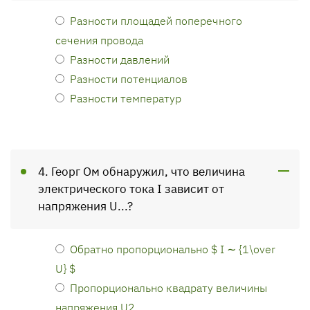
Разности площадей поперечного
сечения провода
Разности давлений
Разности потенциалов
Разности температур
4. Георг Ом обнаружил, что величина
электрического тока I зависит от
напряжения U...?
Обратно пропорционально $ I ∼ {1\over
U} $
Пропорционально квадрату величины
напряжения U2