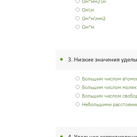
Ом*мм2\м
Ом\м
Ом*м\мм2
Ом*м
3. Низкие значения удель
Большим числом атомо
Большим числом молек
Большим числом свобо
Небольшими расстояни
4. Удельное сопротивление