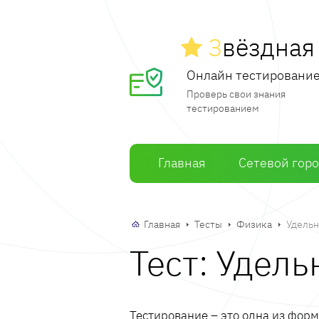
З
вёздна
Онлайн тестировани
Проверь свои знания
тестированием
Главная
Сетевой гор
Главная
Тесты
Физика
Удельн
Тест: Удел
Тестирование – это одна из фор