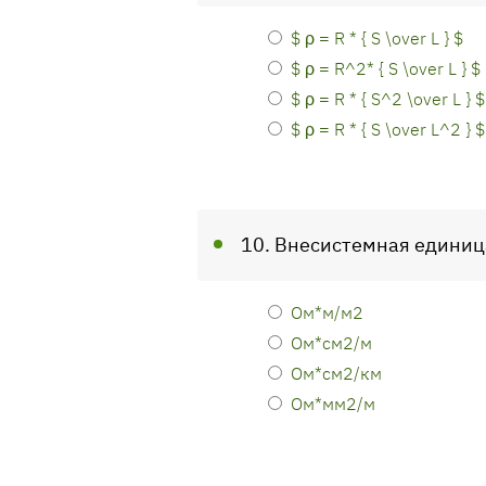
$ ρ = R * { S \over L } $
$ ρ = R^2* { S \over L } $
$ ρ = R * { S^2 \over L } 
$ ρ = R * { S \over L^2 } $
10. Внесистемная единица
Ом*м/м2
Ом*см2/м
Ом*см2/км
Ом*мм2/м