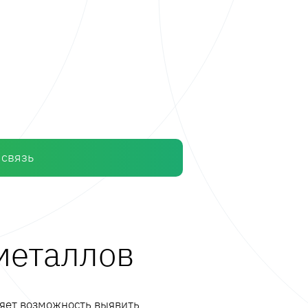
 связь
металлов
ляет возможность выявить