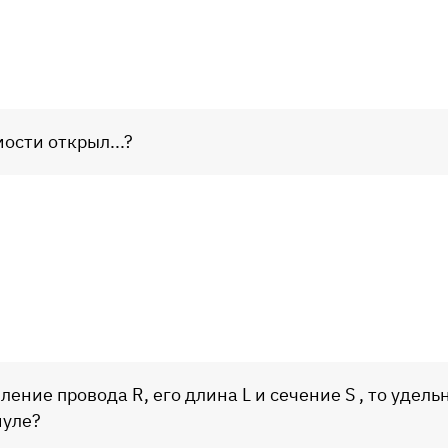
ости открыл...?
ление провода R, его длина L и сечение S , то удел
муле?