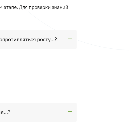
м этапе. Для проверки знаний
противляться росту...?
...?