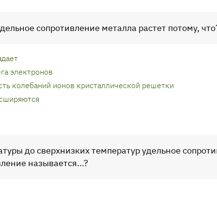
удельное сопротивление металла растет потому, что
адает
ега электронов
сть колебаний ионов кристаллической решетки
асширяются
атуры до сверхнизких температур удельное сопрот
вление называется...?