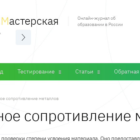
я
М
астерская
Онлайн-журнал об
образовании в России
е
од
Тестирование
Статьи
Обратная
ое сопротивление металлов
ьное сопротивление 
м проверки степени усвоения материала. Оно предостав