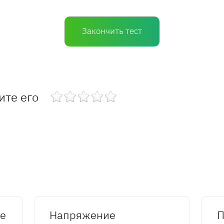
Закончить тест
ите его
ке
Напряжение
П