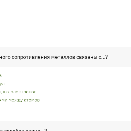
ного сопротивления металлов связаны с...?
в
ул
дных электронов
ями между атомов
 серебра равно...?