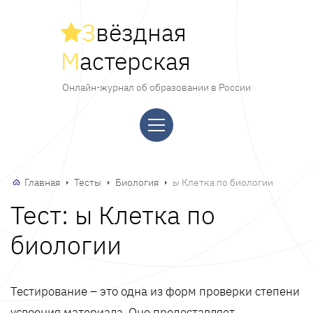
З
вёздная
М
астерская
Онлайн-журнал об образовании в России
Главная
Тесты
Биология
ы Клетка по биологии
Тест: ы Клетка по
биологии
Тестирование – это одна из форм проверки степени
усвоения материала. Оно предоставляет