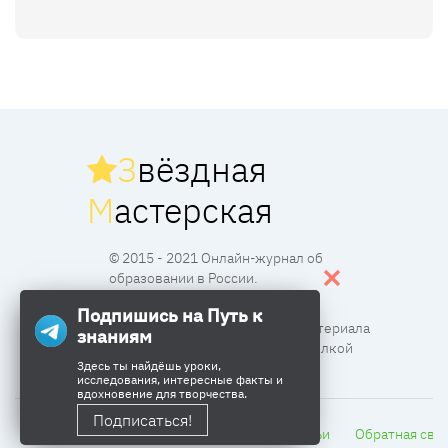
З
вёздная
М
астерская
© 2015 - 2021 Онлайн-журнал об
образовании в России.
Подпишись на Путь к
Все права защищены. Перпечатка материала
знаниям
разрешена с согласия редакции и ссылкой
Здесь ты найдёшь уроки,
исследования, интересные факты и
вдохновение для творчества.
Подписаться!
Главная
Сетевой город
Тесты
Статьи
Обратная свя