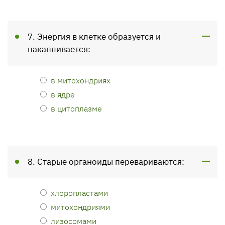
7. Энергия в клетке образуется и
накапливается:
в митохондриях
в ядре
в цитоплазме
8. Старые органоиды перевариваются:
хлоропластами
митохондриями
лизосомами