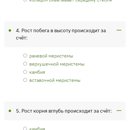
4. Рост побега в высоту происходит за
счёт:
раневой меристемы
верхушечной меристемы
камбия
вставочной меристемы
5. Рост корня вглубь происходит за счёт:
камбия