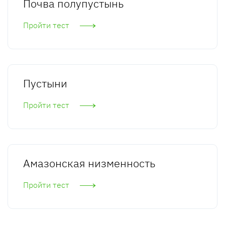
Почва полупустынь
Пройти тест
Пустыни
Пройти тест
Амазонская низменность
Пройти тест