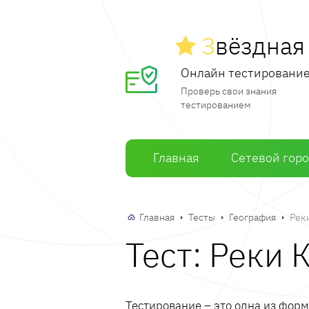
З
вёздна
Онлайн тестировани
Проверь свои знания
тестированием
Главная
Сетевой гор
Главная
Тесты
География
Рек
Тест: Реки
Тестирование – это одна из фор