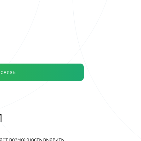
 связь
и
ляет возможность выявить