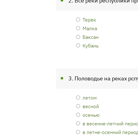
2. Все реки республики п
Терек
Малка
Баксан
Кубань
3. Половодье на реках рс
летом
весной
осенью
в весенне-летний пери
в летне-осенний перио