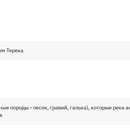
ом Терека
ые породы - песок, гравий, галька), которые река 
я