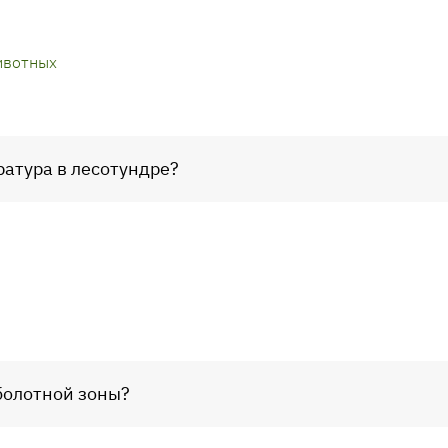
ивотных
ратура в лесотундре?
болотной зоны?