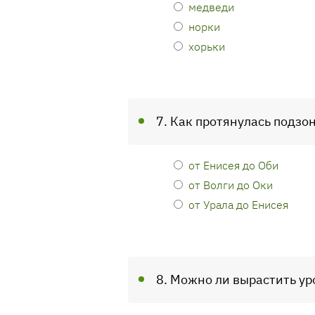
медведи
норки
хорьки
7. Как протянулась подзо
от Енисея до Оби
от Волги до Оки
от Урала до Енисея
8. Можно ли вырастить ур