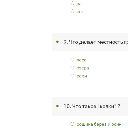
да
нет
9. Что делает местность 
леса
озера
реки
10. Что такое "колки" ?
рощина берез и осин