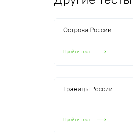
Острова России
Пройти тест
Границы России
Пройти тест