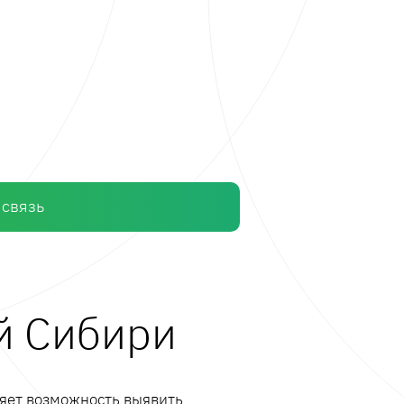
 связь
й Сибири
ляет возможность выявить