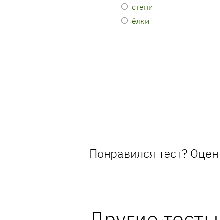
степи
ёлки
Понравился тест? Оцен
Другие тесты