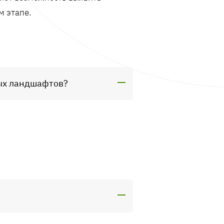
м этапе.
ных ландшафтов?