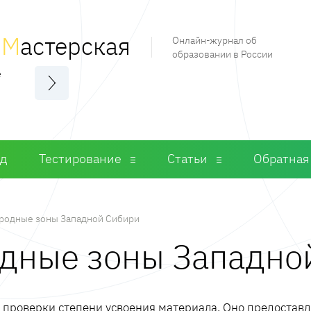
я
М
астерская
Онлайн-журнал об
образовании в России
е
од
Тестирование
Статьи
Обратная
родные зоны Западной Сибири
одные зоны Западно
м проверки степени усвоения материала. Оно предостав