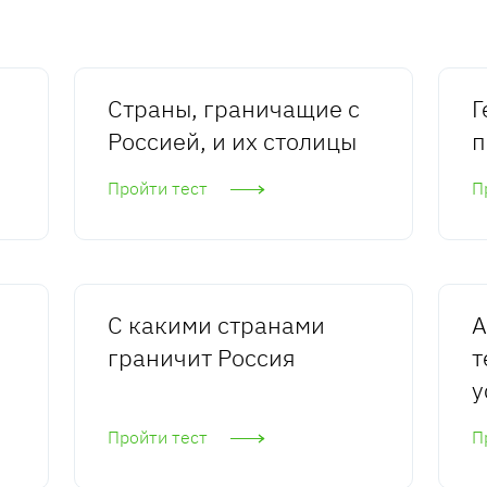
Страны, граничащие с
Г
Россией, и их столицы
п
Пройти тест
П
С какими странами
А
граничит Россия
т
у
Пройти тест
П