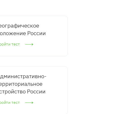
еографическое
оложение России
ройти тест
дминистративно-
ерриториальное
стройство России
ройти тест