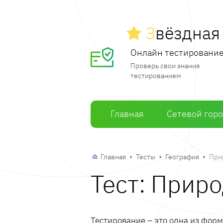
З
вёздна
Онлайн тестировани
Проверь свои знания
тестированием
Главная
Сетевой гор
Главная
Тесты
География
При
Тест: Прир
Тестирование – это одна из фор