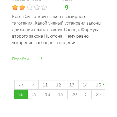
9
Когда был открыт закон всемирного
тяготения. Какой ученый установил законы
движения планет вокруг Солнца. Формула
второго закона Ньютона: Чему равно
ускорение свободного падения.
Перейти
<<
<
11
12
13
14
15
16
17
18
19
20
>
>>