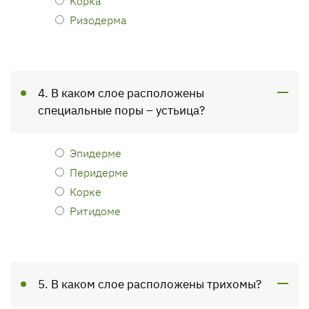
Корка
Ризодерма
4. В каком слое расположены
специальные поры – устьица?
Эпидерме
Перидерме
Корке
Ритидоме
5. В каком слое расположены трихомы?