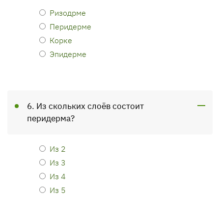
Ризодрме
Перидерме
Корке
Эпидерме
6. Из скольких слоёв состоит
перидерма?
Из 2
Из 3
Из 4
Из 5