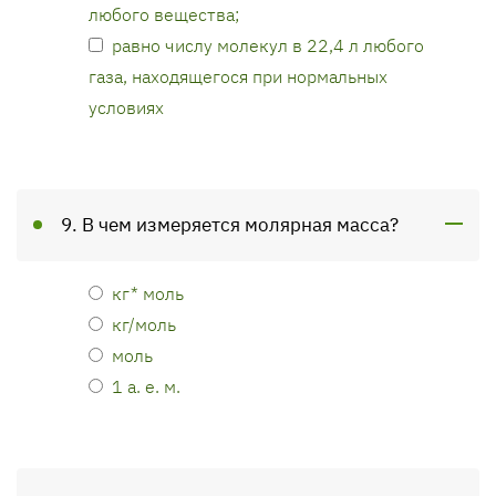
любого вещества;
равно числу молекул в 22,4 л любого
газа, находящегося при нормальных
условиях
9. В чем измеряется молярная масса?
кг* моль
кг/моль
моль
1 а. е. м.