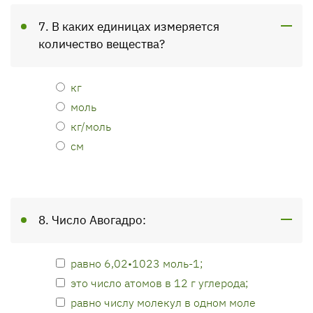
7. В каких единицах измеряется
количество вещества?
кг
моль
кг/моль
см
8. Число Авогадро:
равно 6,02•1023 моль-1;
это число атомов в 12 г углерода;
равно числу молекул в одном моле