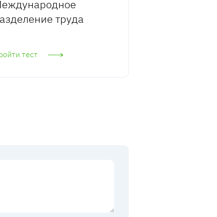
еждународное
азделение труда
ройти тест