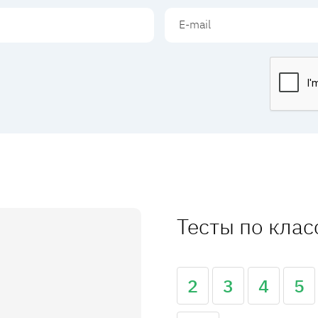
Тесты по кла
2
3
4
5