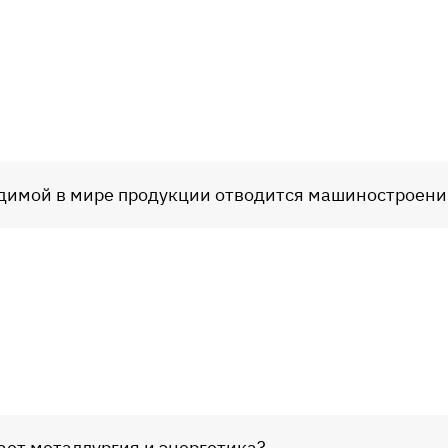
одимой в мире продукции отводится машиностроен
ает металлургия и энергетика?