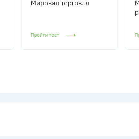
Мировая торговля
М
р
Пройти тест
П