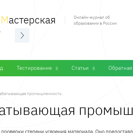
я
М
астерская
Онлайн-журнал об
образовании в России
е
од
Тестирование
Статьи
Обратная
абатывающая промышленность
батывающая промыш
м проверки степени усвоения материала. Оно предостав