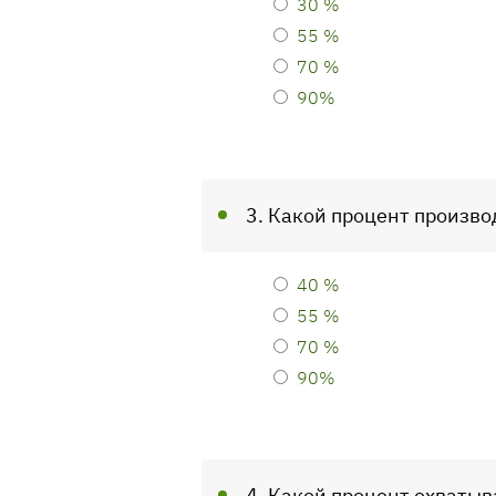
30 %
55 %
70 %
90%
3. Какой процент произв
40 %
55 %
70 %
90%
4. Какой процент охватыв