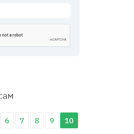
ссам
6
7
8
9
10