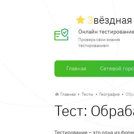
З
вёздна
Онлайн тестировани
Проверь свои знания
тестированием
Главная
Сетевой гор
Главная
Тесты
География
Обр
Тест: Обра
Тестирование – это одна из фор