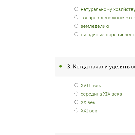
натуральному хозяйств
товарно-денежным отн
земледелию
ни один из перечислен
3. Когда начали уделять
XVIII век
середина XIX века
XX век
XXI век