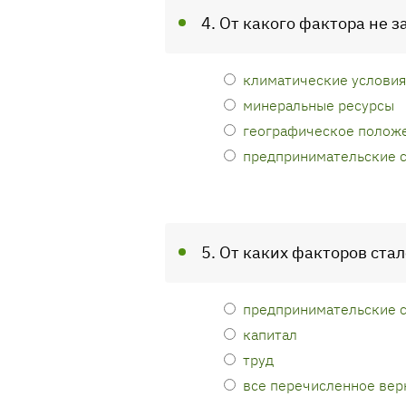
4. От какого фактора не 
климатические условия
минеральные ресурсы
географическое полож
предпринимательские 
5. От каких факторов ста
предпринимательские 
капитал
труд
все перечисленное вер