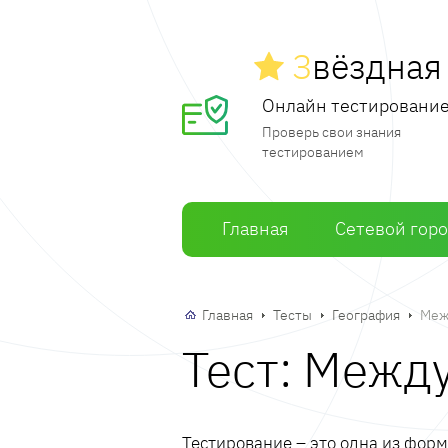
З
вёздна
Онлайн тестировани
Проверь свои знания
тестированием
Главная
Сетевой гор
Главная
Тесты
География
Меж
Тест: Межд
Тестирование – это одна из фор