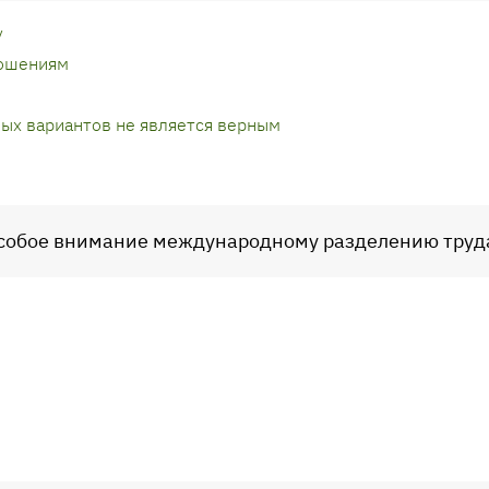
у
ошениям
ных вариантов не является верным
 особое внимание международному разделению труд