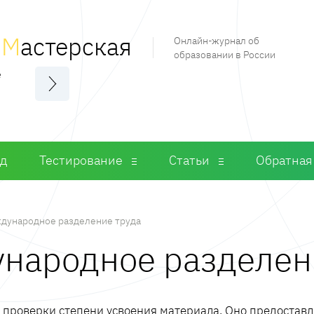
я
М
астерская
Онлайн-журнал об
образовании в России
е
од
Тестирование
Статьи
Обратная
дународное разделение труда
ународное разделен
м проверки степени усвоения материала. Оно предостав