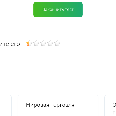
Закончить тест
ите его
Мировая торговля
О
п