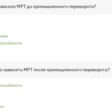
зависело МРТ до промышленного переворота?
ение
способности
ло зависеть МРТ после промышленного переворота?
способности
но