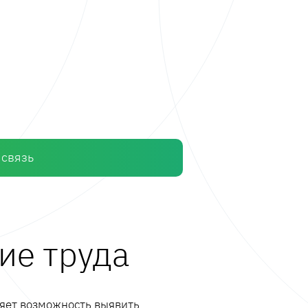
 связь
ие труда
ляет возможность выявить