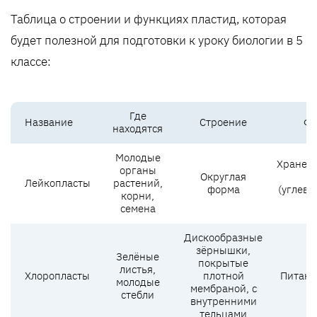
Таблица о строении и функциях пластид, которая
будет полезной для подготовки к уроку биологии в 5
классе:
Где
Название
Строение
Фу
находятся
Молодые
Хранен
органы
Округлая
в
Лейкопласты
растений,
форма
(углево
корни,
ж
семена
Дискообразные
зёрнышки,
Зелёные
покрытые
листья,
Хлоропласты
плотной
Питани
молодые
мембраной, с
стебли
внутренними
тельцами