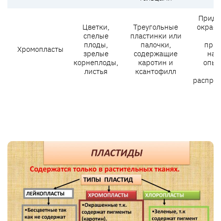
Прида
Цветки,
Треугольные
окраск
спелые
пластинки или
п
плоды,
палочки,
прив
Хромопласты
зрелые
содержащие
нас
корнеплоды,
каротин и
опыл
листья
ксантофилл
распро