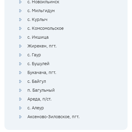
с. Новоильинск
с. Мильгидун
с. Курлыч
с. Комсомольское
с. Икшица
Жирекен, пгт.
с. Гаур
с. Бушулей
Букачача, пгт.
с. Байгул
п. Багульный
Ареда, п/ст.
с. Алеур
Аксеново-Зиловское, пгт.