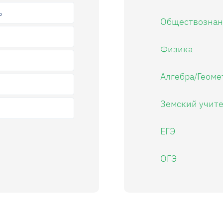
ь
Обществознан
Физика
Алгебра/Геоме
Земский учит
ЕГЭ
ОГЭ