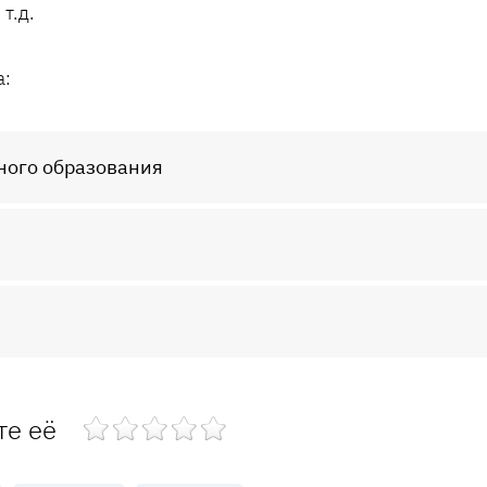
т.д.
а:
ного образования
те её