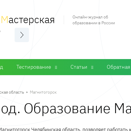
я
М
астерская
Онлайн-журнал об
образовании в России
е
од
Тестирование
Статьи
Обратная
ская область
Магнитогорск
род. Образование М
агнитогорск Челябинская область, позволяет работать 