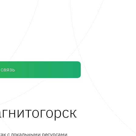
 связь
агнитогорск
как с локальными ресурсами