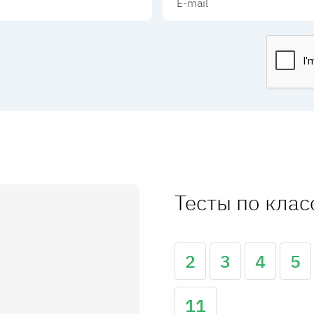
Тесты по кла
2
3
4
5
11