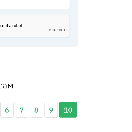
ссам
6
7
8
9
10