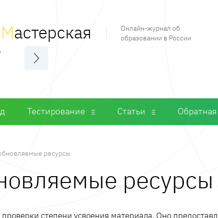
я
М
астерская
Онлайн-журнал об
образовании в России
е
од
Тестирование
Статьи
Обратная
обновляемые ресурсы
бновляемые ресурсы
м проверки степени усвоения материала. Оно предостав