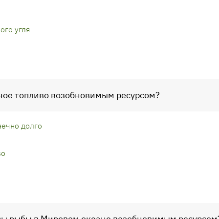
ого угля
рное топливо возобновимым ресурсом?
нечно долго
во
асы рыбы в Мировом океане возобновимым ресурсом