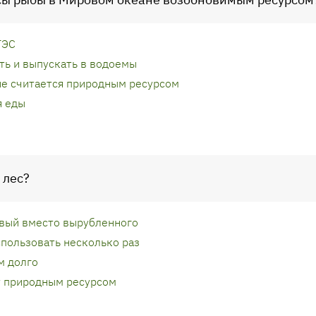
ГЭС
ть и выпускать в водоемы
не считается природным ресурсом
я еды
 лес?
овый вместо вырубленного
спользовать несколько раз
м долго
ет природным ресурсом