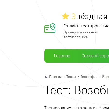
З
вёздна
Онлайн тестировани
Проверь свои знания
тестированием
Главная
Сетевой гор
Главная
Тесты
География
Воз
Тест: Возо
Тестирование – это одна из фор