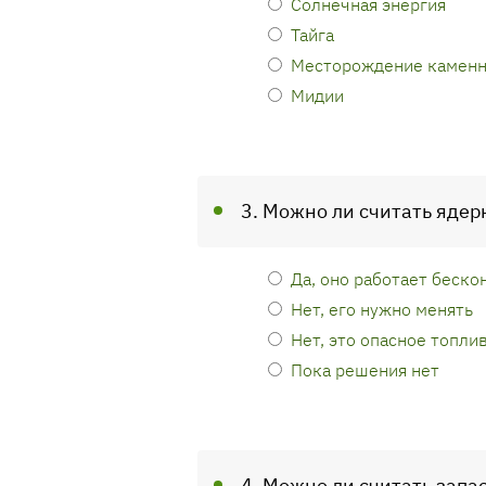
Солнечная энергия
Тайга
Месторождение каменн
Мидии
3. Можно ли считать яде
Да, оно работает беско
Нет, его нужно менять
Нет, это опасное топли
Пока решения нет
4. Можно ли считать зап