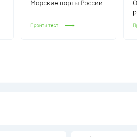
Морские порты России
О
р
Пройти тест
П