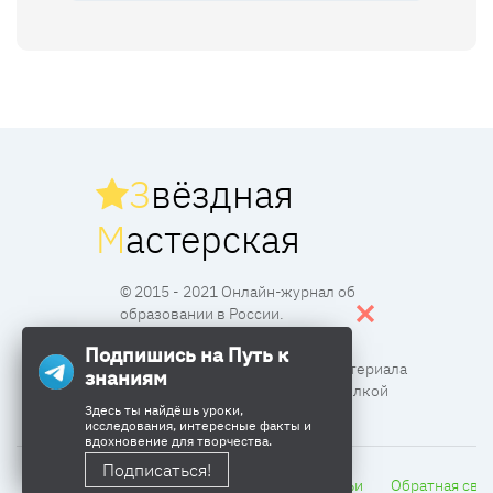
З
вёздная
М
астерская
© 2015 - 2021 Онлайн-журнал об
образовании в России.
Подпишись на Путь к
Все права защищены. Перпечатка материала
знаниям
разрешена с согласия редакции и ссылкой
Здесь ты найдёшь уроки,
исследования, интересные факты и
вдохновение для творчества.
Подписаться!
Главная
Сетевой город
Тесты
Статьи
Обратная свя