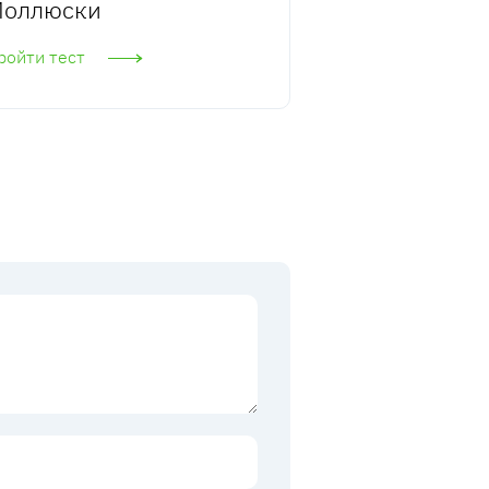
оллюски
ройти тест