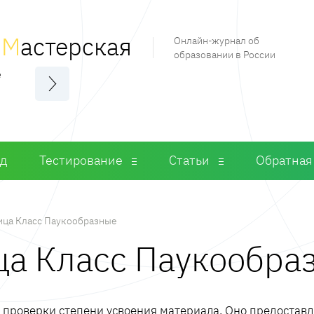
я
М
астерская
Онлайн-журнал об
образовании в России
е
од
Тестирование
Статьи
Обратная
ица Класс Паукообразные
ица Класс Паукообра
м проверки степени усвоения материала. Оно предостав