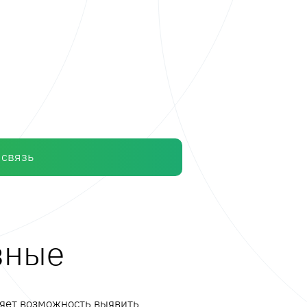
 связь
зные
ляет возможность выявить