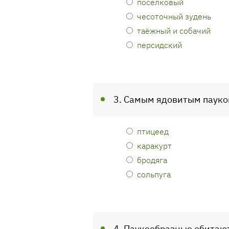
поселковый
чесоточный зудень
таёжный и собачий
персидский
3. Самым ядовитым пауко
птицеед
каракурт
бродяга
сольпуга
4. Паукообразные обитаю