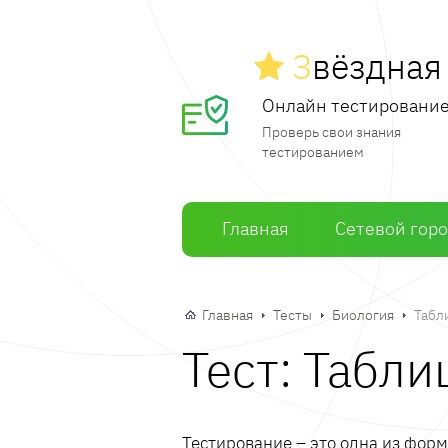
З
вёздна
Онлайн тестировани
Проверь свои знания
тестированием
Главная
Сетевой гор
Главная
Тесты
Биология
Табл
Тест: Табл
Тестирование – это одна из фор