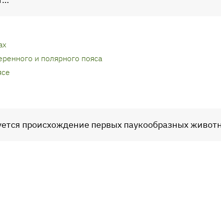
ах
еренного и полярного пояса
ясе
уется происхождение первых паукообразных живот