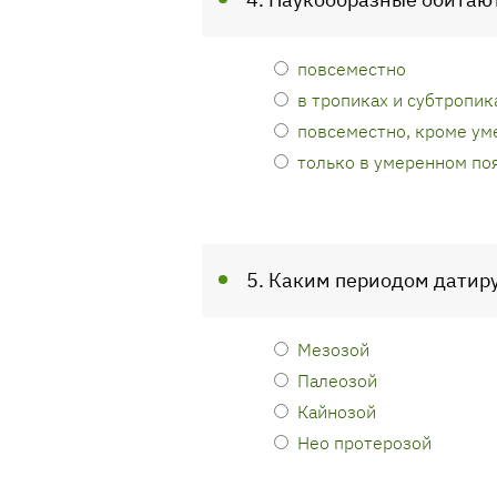
повсеместно
в тропиках и субтропик
повсеместно, кроме ум
только в умеренном по
5. Каким периодом датир
Мезозой
Палеозой
Кайнозой
Нео протерозой