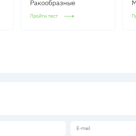
Ракообразные
М
Пройти тест
П