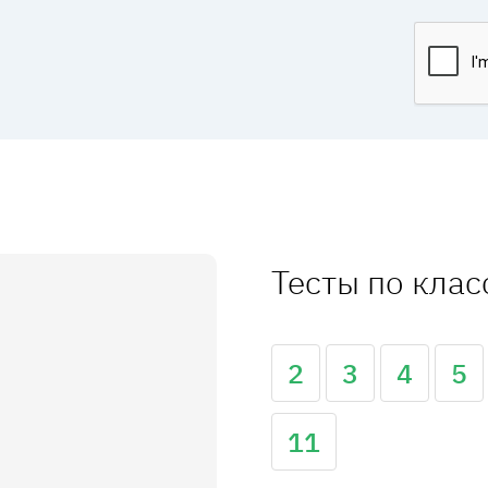
Тесты по кла
2
3
4
5
11