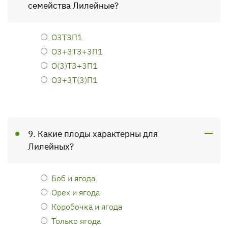
семейства Лилейные?
О3Т3П1
О3+3Т3+3П1
О(3)Т3+3П1
О3+3Т(3)П1
9. Какие плоды характерны для
Лилейных?
Боб и ягода
Орех и ягода
Коробочка и ягода
Только ягода