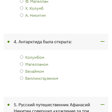
Ф. Магеллан
X. Колумб
А. Никитин
4. Антарктида была открыта:
Колумбом
Магелланом
Бехаймом
Беллинсгаузеном
5. Русский путешественник Афанасий
Никитин совершил «хождение за три