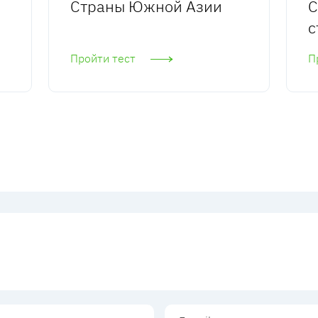
Страны Южной Азии
С
с
Пройти тест
П