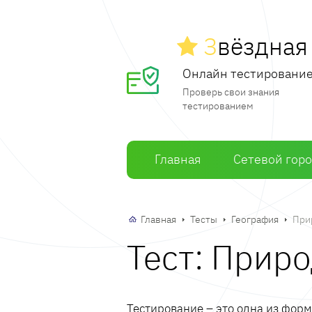
З
вёздна
Онлайн тестировани
Проверь свои знания
тестированием
Главная
Сетевой гор
Главная
Тесты
География
При
Тест: Прир
Тестирование – это одна из фор