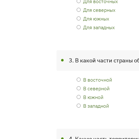
Для восточных
Для северных
Для южных
Для западных
3. В какой части страны 
В восточной
В северной
В южной
В западной
4. Какую часть территор