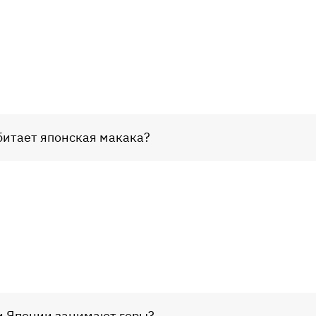
обитает японская макака?
ии Японии занимают горы?