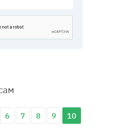
ссам
6
7
8
9
10