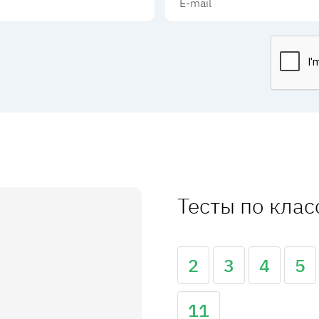
Тесты по кла
2
3
4
5
11