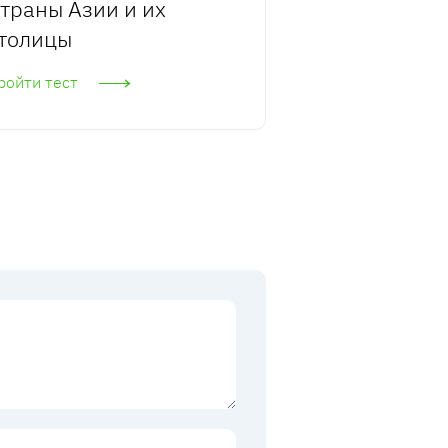
траны Азии и их
толицы
ройти тест