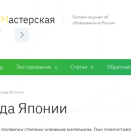
я
М
астерская
Онлайн-журнал об
образовании в России
е
од
Тестирование
Статьи
Обратная
рода Японии
ода Японии
м проверки степени усвоения материала. Оно предостав