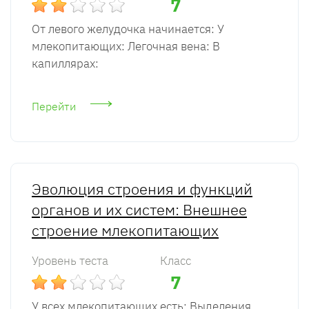
7
От левого желудочка начинается: У
млекопитающих: Легочная вена: В
капиллярах:
Перейти
Эволюция строения и функций
органов и их систем: Внешнее
строение млекопитающих
Уровень теста
Класс
7
У всех млекопитающих есть: Выделения