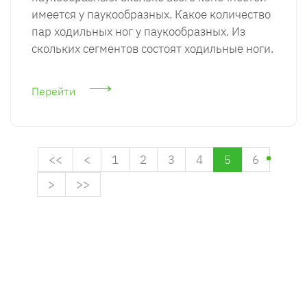
имеется у паукообразных. Какое количество
пар ходильных ног у паукообразных. Из
скольких сегментов состоят ходильные ноги.
Перейти
<<
<
1
2
3
4
5
6
>
>>