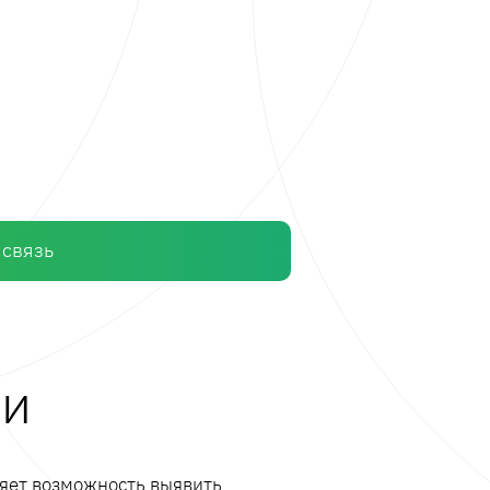
 связь
ли
ляет возможность выявить