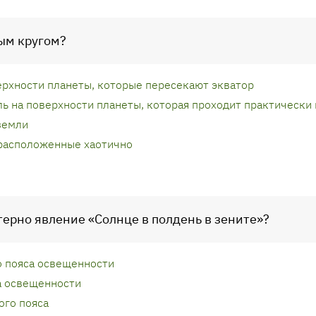
ым кругом?
ерхности планеты, которые пересекают экватор
ь на поверхности планеты, которая проходит практически
земли
расположенные хаотично
ктерно явление «Солнце в полдень в зените»?
 пояса освещенности
а освещенности
ого пояса