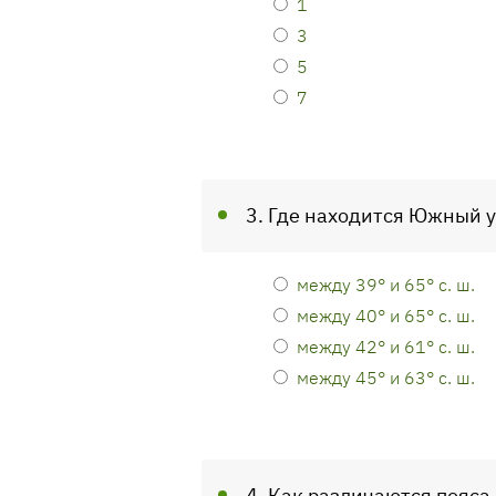
1
3
5
7
3. Где находится Южный 
между 39° и 65° с. ш.
между 40° и 65° с. ш.
между 42° и 61° с. ш.
между 45° и 63° с. ш.
4. Как различаются пояс