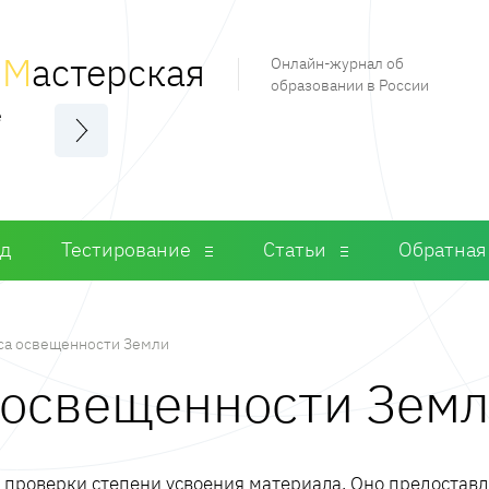
я
М
астерская
Онлайн-журнал об
образовании в России
е
од
Тестирование
Статьи
Обратная
са освещенности Земли
а освещенности Зем
м проверки степени усвоения материала. Оно предостав