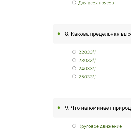
Для всех поясов
8. Какова предельная выс
22033\'
23033\'
24033\'
25033\'
9. Что напоминает приро
Круговое движение