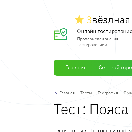
З
вёздна
Онлайн тестировани
Проверь свои знания
тестированием
Главная
Сетевой гор
Главная
Тесты
География
Поя
Тест: Пояс
Тестирование – это одна из фор