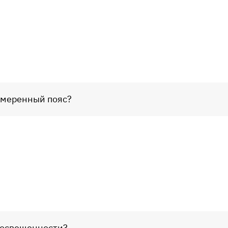
умеренный пояс?
а освещенности?