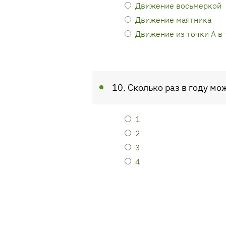
Движение восьмеркой
Движение маятника
Движение из точки А в 
10. Сколько раз в году мо
1
2
3
4