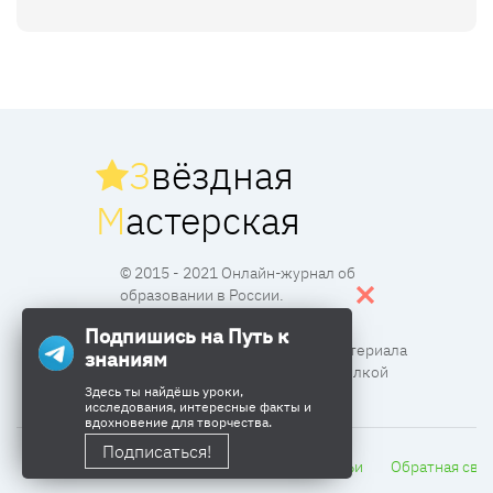
З
вёздная
М
астерская
© 2015 - 2021 Онлайн-журнал об
образовании в России.
Подпишись на Путь к
Все права защищены. Перпечатка материала
знаниям
разрешена с согласия редакции и ссылкой
Здесь ты найдёшь уроки,
исследования, интересные факты и
вдохновение для творчества.
Подписаться!
Главная
Сетевой город
Тесты
Статьи
Обратная свя