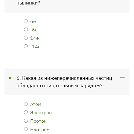
пылинки?
6е
-6е
14е
-14е
6. Какая из нижеперечисленных частиц
обладает отрица­тельным зарядом?
Атом
Электрон
Протон
Нейтрон