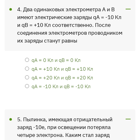
4. Два одинаковых электрометра А и В
имеют электриче­ские заряды qA = -10 Кл
и qВ = +10 Кл соответственно. После
соединения электрометров проводником
их заря­ды станут равны
qA = 0 Кл и qВ = 0 Кл
qA = +10 Кл и qВ = +10 Кл
qA = +20 Кл и qВ = +20 Кл
qA = -10 Кл и qВ = -10 Кл
5. Пылинка, имеющая отрицательный
заряд -10е, при освещении потеряла
четыре электрона. Каким стал заряд