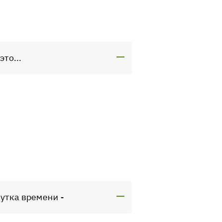
то...
утка времени -