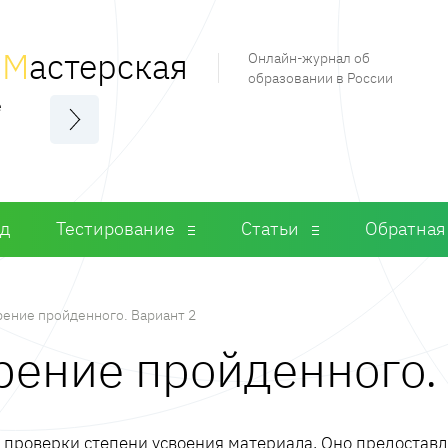
я
М
астерская
Онлайн-журнал об
образовании в России
е
од
Тестирование
Статьи
Обратная
ение пройденного. Вариант 2
рение пройденного.
м проверки степени усвоения материала. Оно предостав