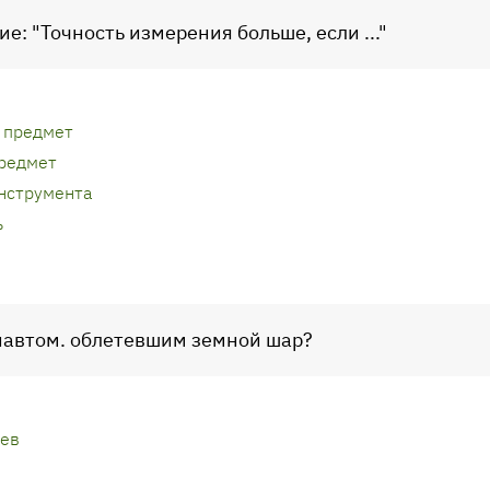
е: "Точность измерения больше, если ..."
 предмет
редмет
нструмента
ь
онавтом. облетевшим земной шар?
лев