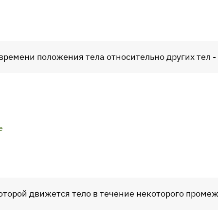
времени положения тела относительно других тел - э
е
которой движется тело в течение некоторого промеж