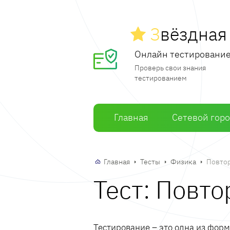
З
вёздна
Онлайн тестировани
Проверь свои знания
тестированием
Главная
Сетевой гор
Главная
Тесты
Физика
Повтор
Тест: Повто
Тестирование – это одна из фор