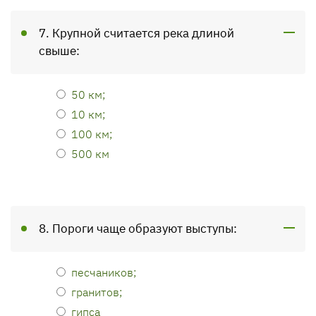
7. Крупной считается река длиной
свыше:
50 км;
10 км;
100 км;
500 км
8. Пороги чаще образуют выступы:
песчаников;
гранитов;
гипса