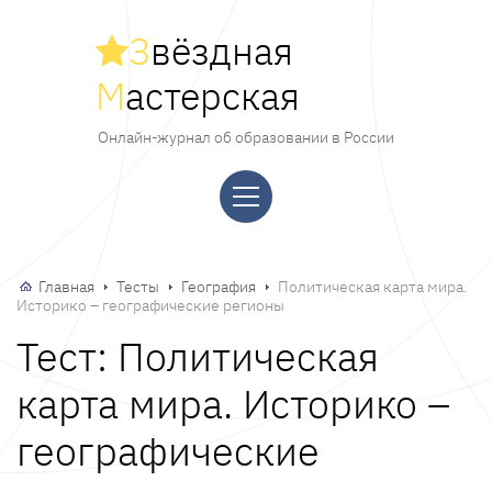
З
вёздная
М
астерская
Онлайн-журнал об образовании в России
Главная
Тесты
География
Политическая карта мира.
Историко – географические регионы
Тест: Политическая
карта мира. Историко –
географические