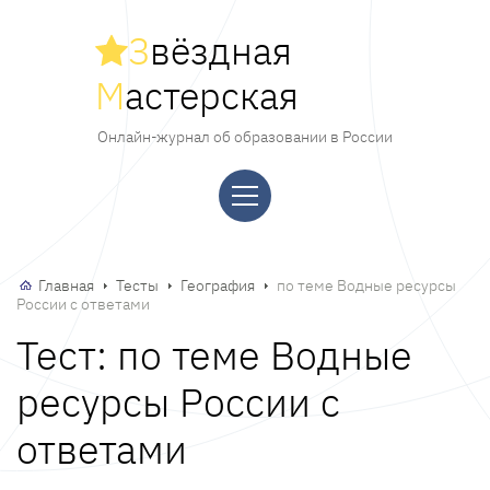
З
вёздная
М
астерская
Онлайн-журнал об образовании в России
Главная
Тесты
География
по теме Водные ресурсы
России с ответами
Тест: по теме Водные
ресурсы России с
ответами