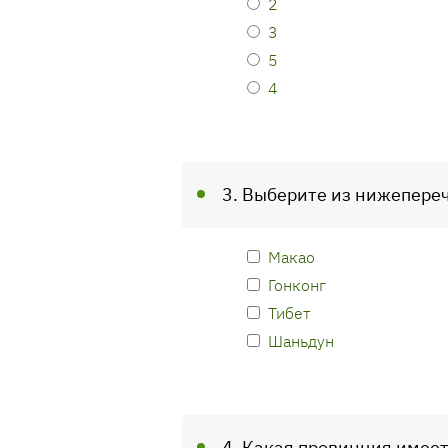
2
3
5
4
3. Выберите из нижепере
Макао
Гонконг
Тибет
Шаньдун
4. Какая провинция имее