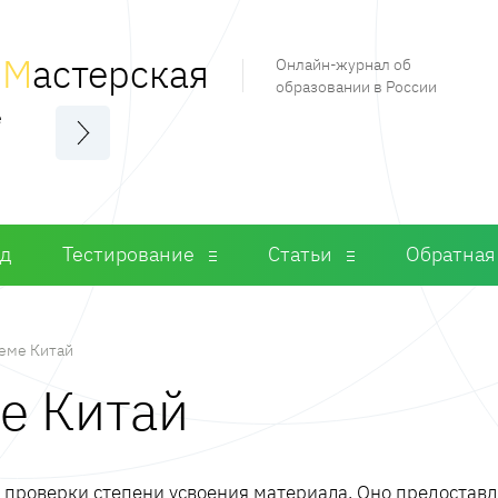
я
М
астерская
Онлайн-журнал об
образовании в России
е
од
Тестирование
Статьи
Обратная
теме Китай
ме Китай
м проверки степени усвоения материала. Оно предостав