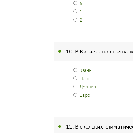
6
1
2
10. В Китае основной вал
Юань
Песо
Доллар
Евро
11. В скольких климатиче