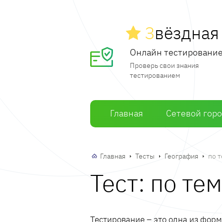
З
вёздна
Онлайн тестировани
Проверь свои знания
тестированием
Главная
Сетевой гор
Главная
Тесты
География
по 
Тест: по те
Тестирование – это одна из фор