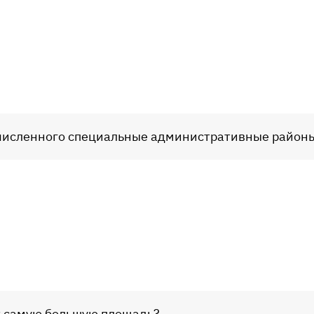
численного специальные административные район
т самую большую площадь?