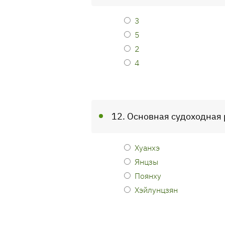
3
5
2
4
12. Основная судоходная 
Хуанхэ
Янцзы
Поянху
Хэйлунцзян