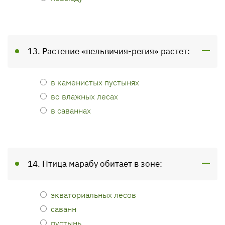
13. Растение «вельвичия-регия» растет:
в каменистых пустынях
во влажных лесах
в саваннах
14. Птица марабу обитает в зоне:
экваториальных лесов
саванн
пустынь