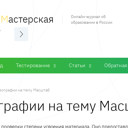
я
М
астерская
Онлайн-журнал об
образовании в России
е
од
Тестирование
Статьи
Обратная
географии на тему Масштаб
ографии на тему Ма
м проверки степени усвоения материала. Оно предостав