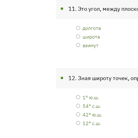
11. Это угол, между плос
долгота
широта
азимут
12. Зная широту точек, о
1° ю.ш.
54° с.ш.
42° ю.ш.
12° с.ш.