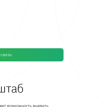
 связь
сштаб
ляет возможность выявить