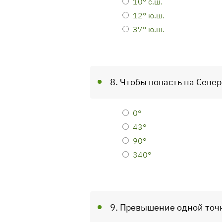
10° с.ш.
12° ю.ш.
37° ю.ш.
8. Чтобы попасть на Севе
0°
43°
90°
340°
9. Превышение одной точ