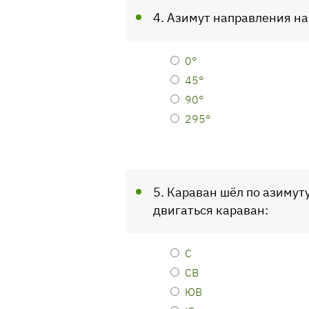
4. Азимут направления на
0°
45°
90°
295°
5. Караван шёл по азимуту
двигаться караван:
С
СВ
ЮВ