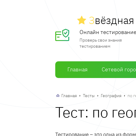
З
вёздна
Онлайн тестировани
Проверь свои знания
тестированием
Главная
Сетевой гор
Главная
Тесты
География
по 
Тест: по ге
Тестирование – это одна из фор