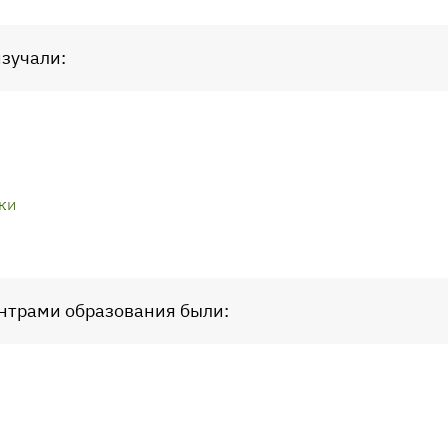
изучали:
ки
центрами образования были: