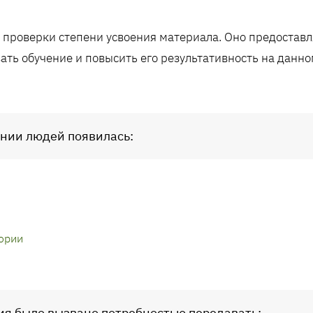
м проверки степени усвоения материала. Оно предостав
ать обучение и повысить его результативность на данно
ании людей появилась:
ории
ия было вызвано потребностью передавать: