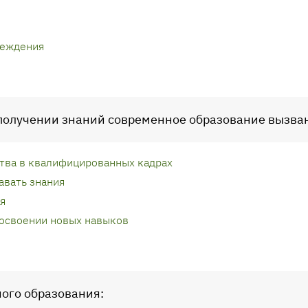
реждения
 получении знаний современное образование вызва
тва в квалифицированных кадрах
вать знания
я
освоении новых навыков
ного образования: