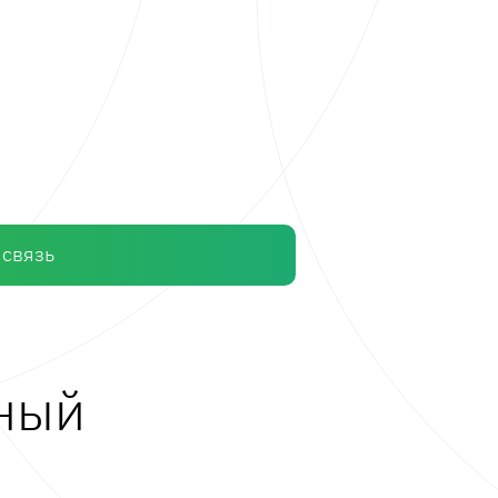
 связь
ьный