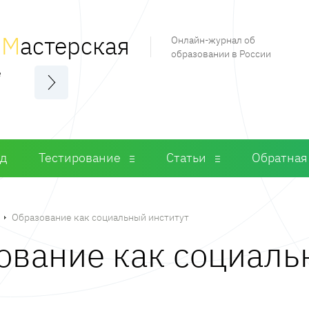
я
М
астерская
Онлайн-журнал об
образовании в России
е
од
Тестирование
Статьи
Обратная
Образование как социальный институт
зование как социал