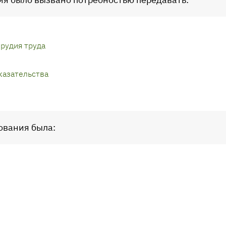
рудия труда
казательства
ования была: