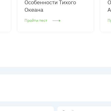
Особенности Тихого
О
Океана
А
Пройти тест
П