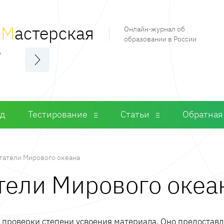
я
М
астерская
Онлайн-журнал об
образовании в России
е
од
Тестирование
Статьи
Обратная
татели Мирового океана
атели Мирового океа
м проверки степени усвоения материала. Оно предостав