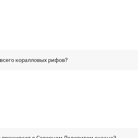
 всего коралловых рифов?
ов проживает в Северном Ледовитом океане?