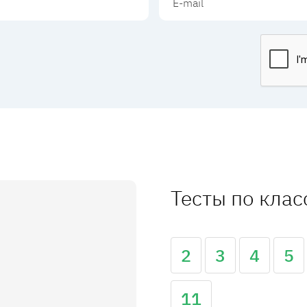
Тесты по кла
2
3
4
5
11