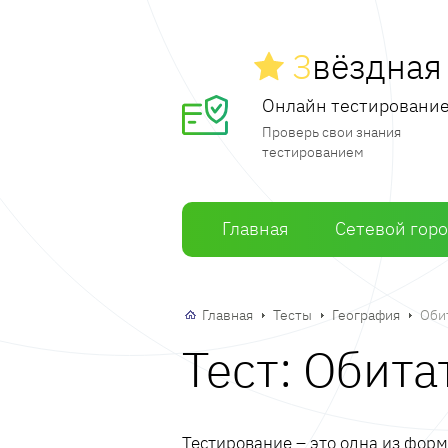
З
вёздна
Онлайн тестировани
Проверь свои знания
тестированием
Главная
Сетевой гор
Главная
Тесты
География
Оби
Тест: Обит
Тестирование – это одна из фор