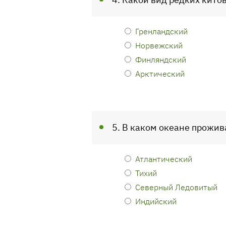
Гренландский
Норвежский
Финляндский
Арктический
5. В каком океане прожи
Атлантический
Тихий
Северный Ледовитый
Индийский