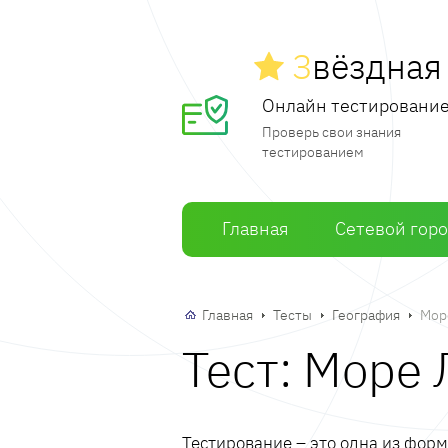
З
вёздна
Онлайн тестировани
Проверь свои знания
тестированием
Главная
Сетевой гор
Главная
Тесты
География
Мор
Тест: Море
Тестирование – это одна из фор