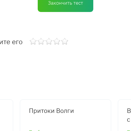
Закончить тест
ите его
Притоки Волги
В
с