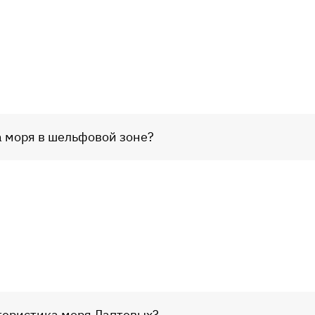
а моря в шельфовой зоне?
теристика моря Лаптевых?