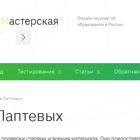
я
М
астерская
Онлайн-журнал об
образовании в России
е
од
Тестирование
Статьи
Обратная
е Лаптевых
 Лаптевых
м проверки степени усвоения материала. Оно предостав