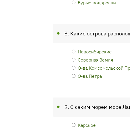
Бурые водоросли
8. Какие острова располо
Новосибирские
Северная Земля
О-ва Комсомольской П
О-ва Петра
9. С каким морем море Л
Карское