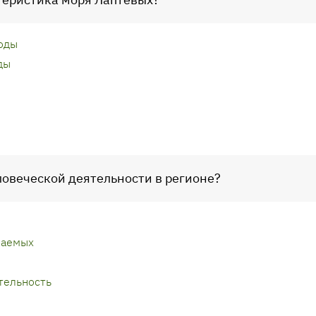
оды
ды
ловеческой деятельности в регионе?
паемых
тельность