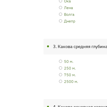
Ока
Лена
Волга
Днепр
3. Какова средняя глубин
50 м.
250 м.
750 м.
2500 м.
4. Какова основная харак