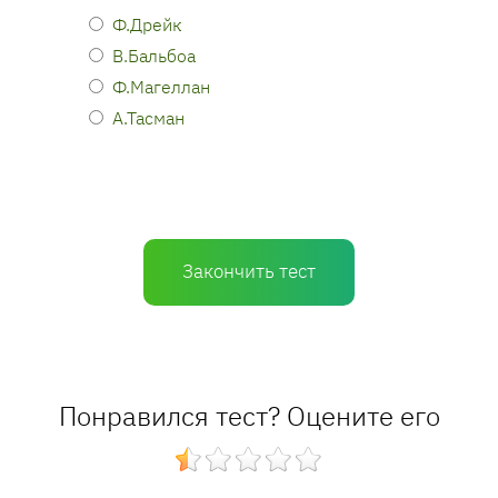
Ф.Дрейк
В.Бальбоа
Ф.Магеллан
А.Тасман
Закончить тест
Понравился тест? Оцените его