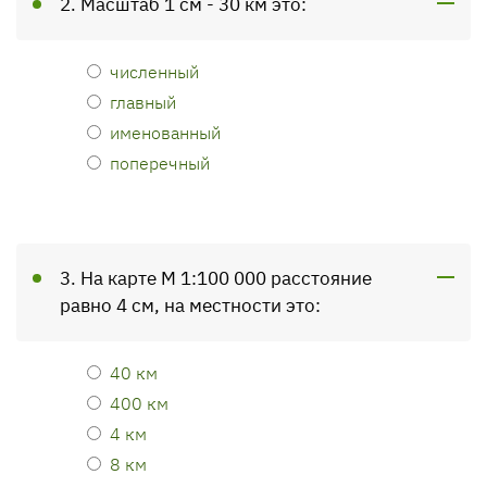
2. Масштаб 1 см - 30 км это:
численный
главный
именованный
поперечный
3. На карте М 1:100 000 расстояние
равно 4 см, на местности это:
40 км
400 км
4 км
8 км