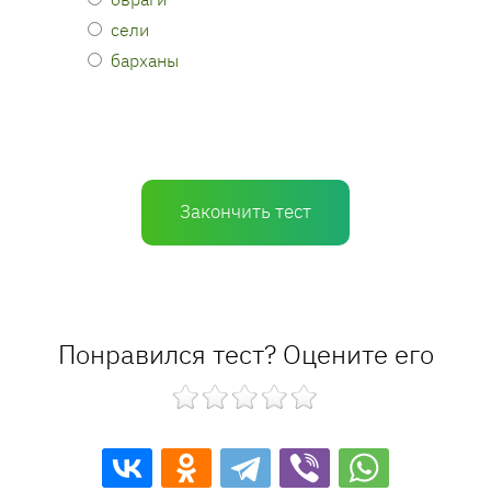
сели
барханы
Закончить тест
Понравился тест? Оцените его