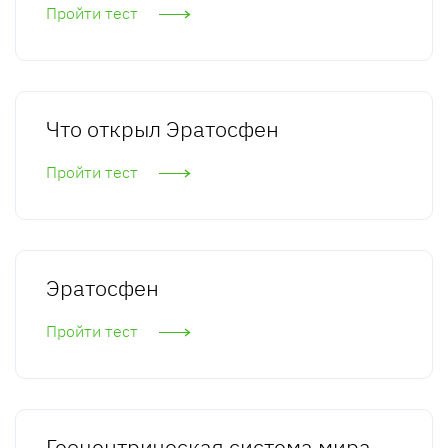
Пройти тест
Что открыл Эратосфен
Пройти тест
Эратосфен
Пройти тест
Геоцентрическая система мира