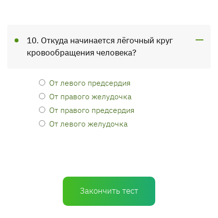
10. Откуда начинается лёгочный круг
кровообращения человека?
От левого предсердия
От правого желудочка
От правого предсердия
От левого желудочка
Закончить тест