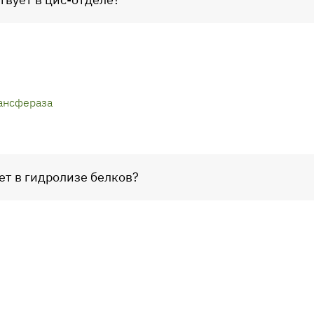
ансфераза
ет в гидролизе белков?