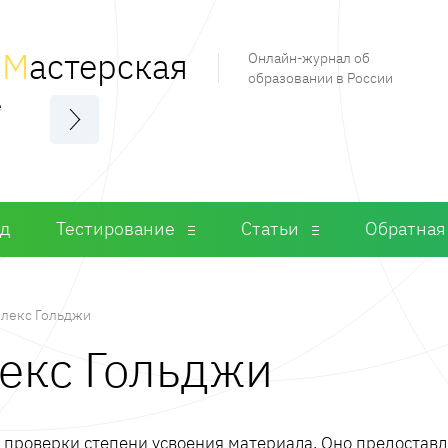
я
М
астерская
Онлайн-журнал об
образовании в России
е
од
Тестирование
Статьи
Обратная
лекс Гольджи
лекс Гольджи
м проверки степени усвоения материала. Оно предостав