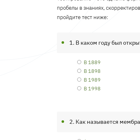
пробелы в знаниях, скорректиров
пройдите тест ниже:
1. В каком году был откр
В 1889
В 1898
В 1989
В 1998
2. Как называется мембр