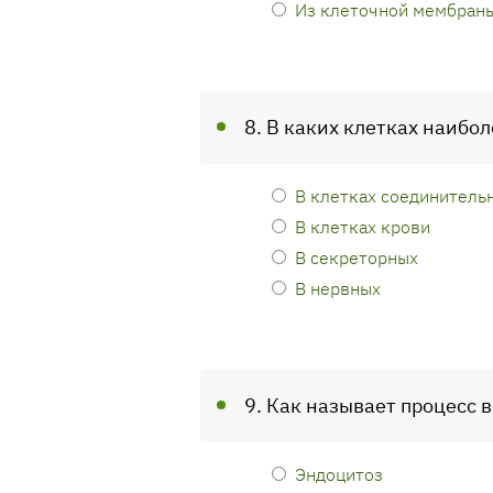
Из клеточной мембран
8. В каких клетках наибо
В клетках соединитель
В клетках крови
В секреторных
В нервных
9. Как называет процесс 
Эндоцитоз