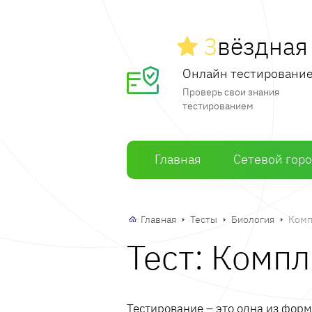
З
вёздна
Онлайн тестировани
Проверь свои знания
тестированием
Главная
Сетевой гор
Главная
Тесты
Биология
Комп
Тест: Комп
Тестирование – это одна из фор