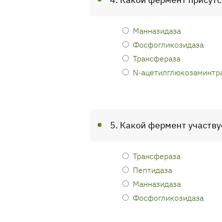
Манназидаза
Фосфогликозидаза
Трансфераза
N-ацетилглюкозаминтр
5. Какой фермент участву
Трансфераза
Пептидаза
Манназидаза
Фосфогликозидаза