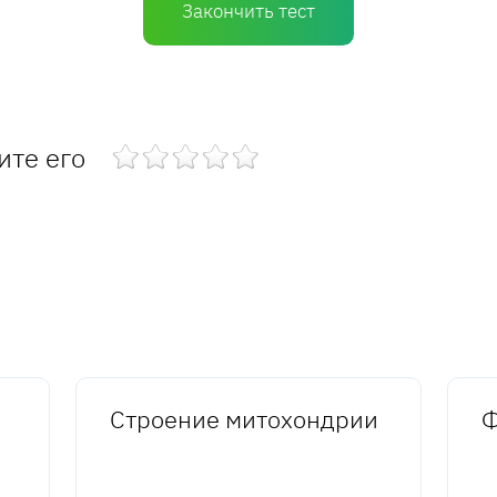
Закончить тест
ите его
Строение митохондрии
Ф