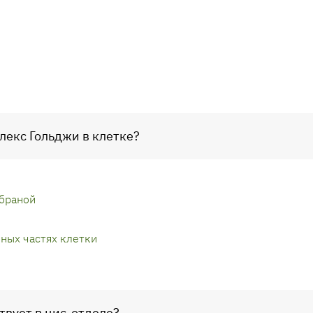
плекс Гольджи в клетке?
браной
ных частях клетки
твует в цис-отделе?