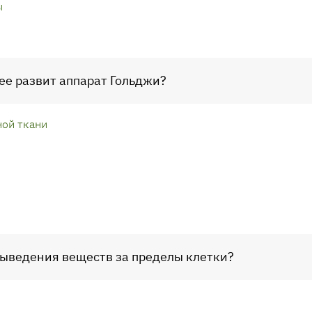
ы
лее развит аппарат Гольджи?
ной ткани
выведения веществ за пределы клетки?