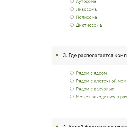
Аутосома
Лизосома
Полисома
Диктиосома
3. Где располагается ком
Рядом с ядром
Рядом с клеточной мем
Рядом с вакуолью
Может находиться в раз
4. Какой фермент присутс