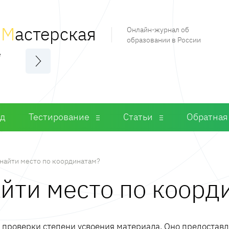
я
М
астерская
Онлайн-журнал об
образовании в России
е
од
Тестирование
Статьи
Обратная
 найти место по координатам?
айти место по коорд
м проверки степени усвоения материала. Оно предостав