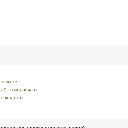
объектом
от 0-го меридиана
от экватора
ы западное и восточное полушария?