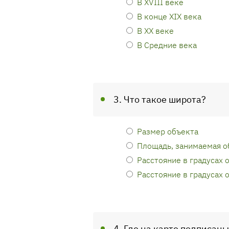
В XVIII веке
В конце XIX века
В XX веке
В Средние века
3. Что такое широта?
Размер объекта
Площадь, занимаемая 
Расстояние в градусах 
Расстояние в градусах 
4. Где на карте подписан