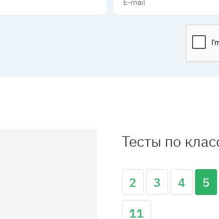
Тесты по кла
2
3
4
5
11