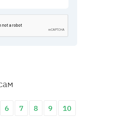
ссам
6
7
8
9
10