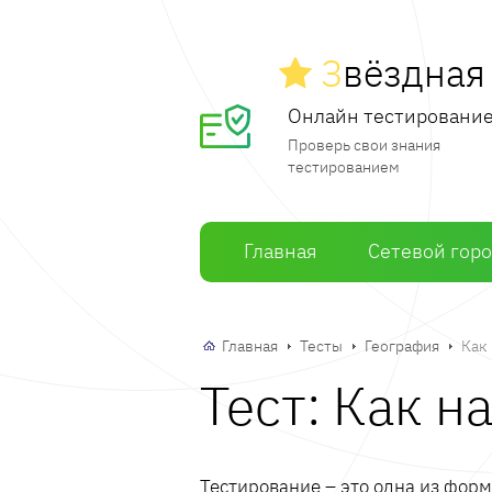
З
вёздна
Онлайн тестировани
Проверь свои знания
тестированием
Главная
Сетевой гор
Главная
Тесты
География
Как
Тест: Как н
Тестирование – это одна из фор