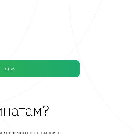
 связь
инатам?
ляет возможность выявить