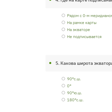
Рядом с 0-м меридиано
На рамке карты
На экваторе
Не подписывается
5. Какова широта экватор
90°с.ш.
0°
90°ю.ш.
180°с.ш.