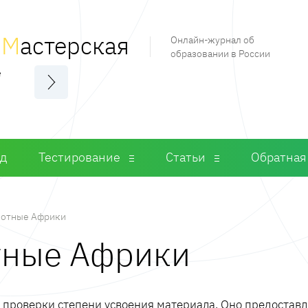
я
М
астерская
Онлайн-журнал об
образовании в России
е
од
Тестирование
Статьи
Обратная
отные Африки
тные Африки
м проверки степени усвоения материала. Оно предостав