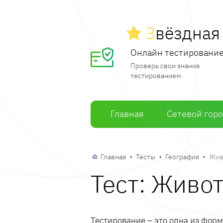
З
вёздна
Онлайн тестировани
Проверь свои знания
тестированием
Главная
Сетевой гор
Главная
Тесты
География
Жив
Тест: Живо
Тестирование – это одна из фор