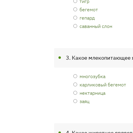
тигр
бегемот
гепард
саванный слон
3. Какое млекопитающее 
многозубка
карликовый бегемот
нектарница
заяц
4. Какое животное являе