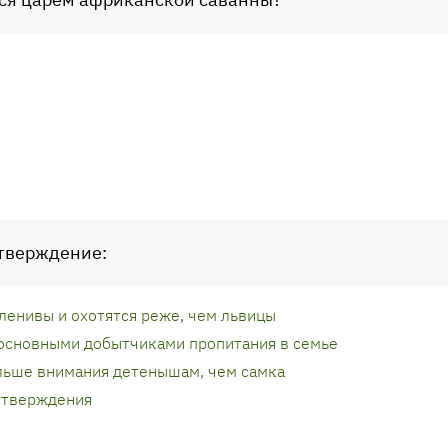
утверждение:
ленивы и охотятся реже, чем львицы
 основными добытчиками пропитания в семье
льше внимания детенышам, чем самка
 утверждения