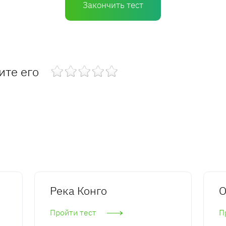
Закончить тест
ите его
Река Конго
О
Пройти тест
П