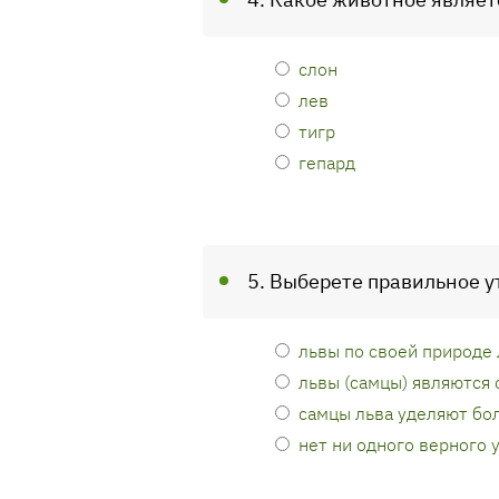
слон
лев
тигр
гепард
5. Выберете правильное 
львы по своей природе 
львы (самцы) являются
самцы льва уделяют бо
нет ни одного верного