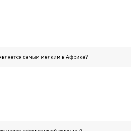
является самым мелким в Африке?
тся царем африканской саванны?