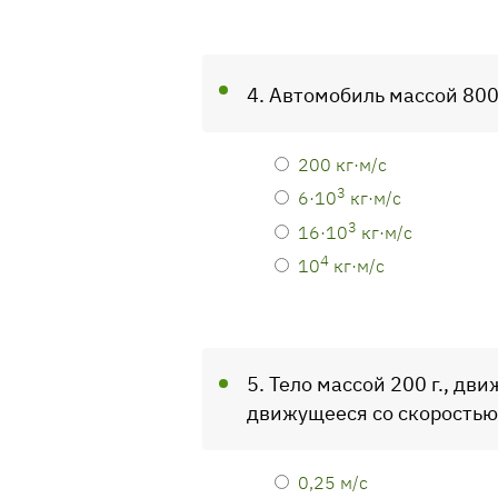
4. Автомобиль массой 800
200 кг·м/с
3
6·10
кг·м/с
3
16·10
кг·м/с
4
10
кг·м/с
5. Тело массой 200 г., дв
движущееся со скоростью 
0,25 м/с