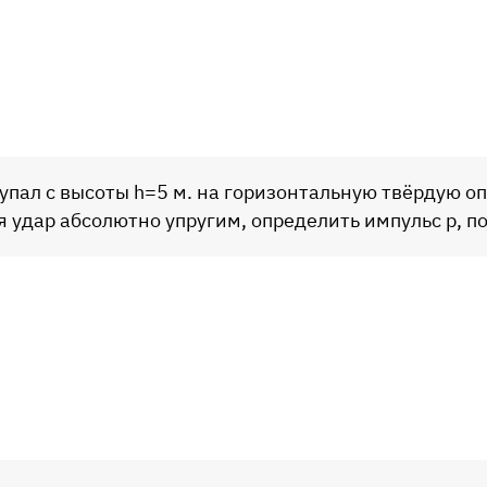
 упал с высоты h=5 м. на горизонтальную твёрдую оп
я удар абсолютно упругим, определить импульс p, п