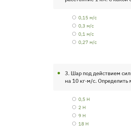
0,15 м/c
0,3 м/c
0,1 м/c
0,27 м/c
3. Шар под действием сил
на 10 кг·м/c. Определить
0,5 Н
2 Н
9 Н
18 Н