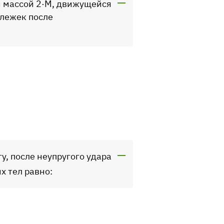
ой массой 2·M, движущейся
ележек после
у, после неупругого удара
х тел равно: