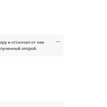
ору и отскочил от нее
олученный опорой.