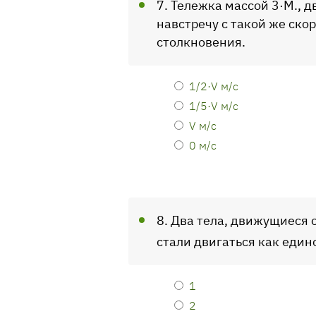
7. Тележка массой 3·М., 
навстречу c такой же ско
столкновения.
1/2·V м/c
1/5·V м/c
V м/c
0 м/c
8. Два тела, движущиеся 
стали двигаться как едино
1
2