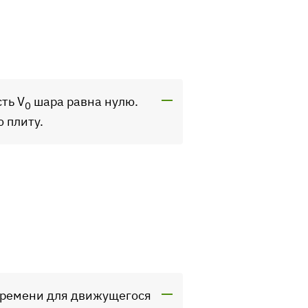
сть V
шара равна нулю.
0
 плиту.
времени для движущегося