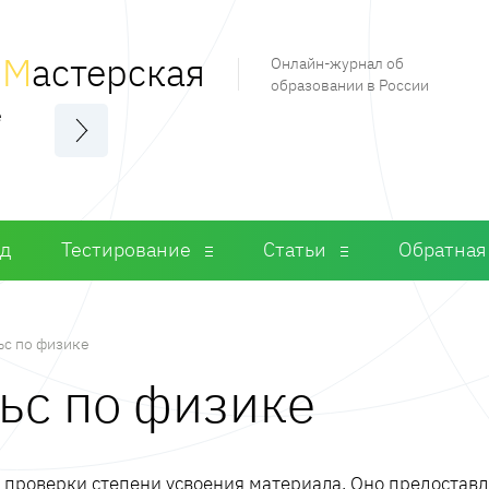
я
М
астерская
Онлайн-журнал об
образовании в России
е
од
Тестирование
Статьи
Обратная
с по физике
ьс по физике
м проверки степени усвоения материала. Оно предостав