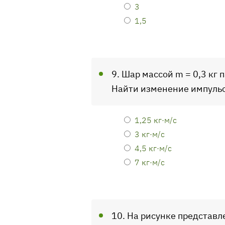
3
1,5
9. Шар массой m = 0,3 кг 
Найти изменение импульс
1,25 кг·м/с
3 кг·м/с
4,5 кг·м/с
7 кг·м/с
10. На рисунке представ