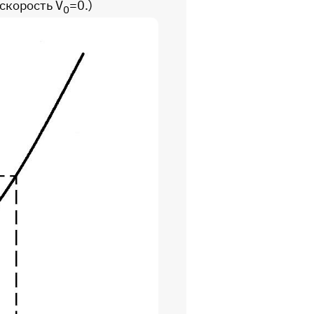
 скорость V
=0.)
0