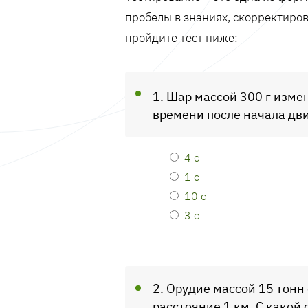
пробелы в знаниях, скорректиров
пройдите тест ниже:
1. Шар массой 300 г изме
времени после начала дви
4 с
1 с
10 с
3 с
2. Орудие массой 15 тонн 
расстояние 1 км. С какой