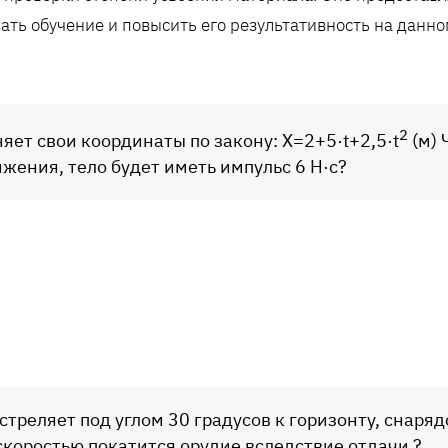
ать обучение и повысить его результативность на данно
2
няет свои координаты по закону: X=2+5·t+2,5·t
(м) 
жения, тело будет иметь импульс 6 Н·с?
стреляет под углом 30 градусов к горизонту, снаряд
 скоростью покатится орудие вследствие отдачи ?