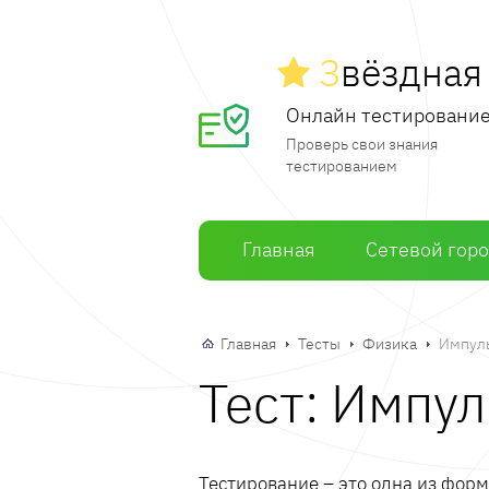
З
вёздна
Онлайн тестировани
Проверь свои знания
тестированием
Главная
Сетевой гор
Главная
Тесты
Физика
Импуль
Тест: Импул
Тестирование – это одна из фор