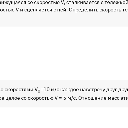
движущаяся со скоростью V, сталкивается с тележк
ростью V и сцепляется с ней. Определить скорость т
со скоростями V
=10 м/с каждое навстречу друг друг
0
е целое со скоростью V = 5 м/с. Отношение масс эти