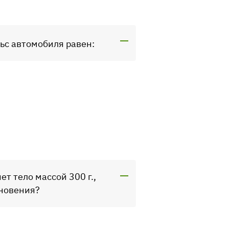
ьс автомобиля равен:
ет тело массой 300 г.,
кновения?