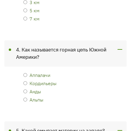
3 км
5 км
7 км
4. Как называется горная цепь Южной
Америки?
Аппалачи
Кордильеры
Анды
Альпы
5. Какой омывает материк на западе?